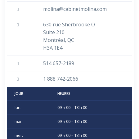
molina@cabinetmolina.com
630 rue Sherbrooke O
Suite 210
Montréal, QC
H3A 1E4
514 657-2189
1 888 742-2066
JOUR
HEURES
lun.
09 h 00 – 18 h 00
mar.
09 h 00 – 18 h 00
mer.
09 h 00 – 18 h 00