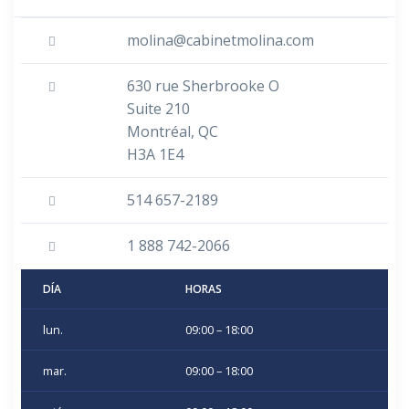
molina@cabinetmolina.com
630 rue Sherbrooke O
Suite 210
Montréal, QC
H3A 1E4
514 657-2189
1 888 742-2066
DÍA
HORAS
lun.
09:00 – 18:00
mar.
09:00 – 18:00