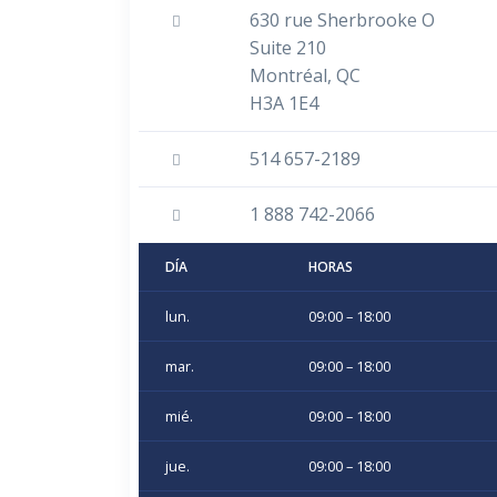
630 rue Sherbrooke O
Suite 210
Montréal, QC
H3A 1E4
514 657-2189
1 888 742-2066
DÍA
HORAS
lun.
09:00 – 18:00
mar.
09:00 – 18:00
mié.
09:00 – 18:00
jue.
09:00 – 18:00