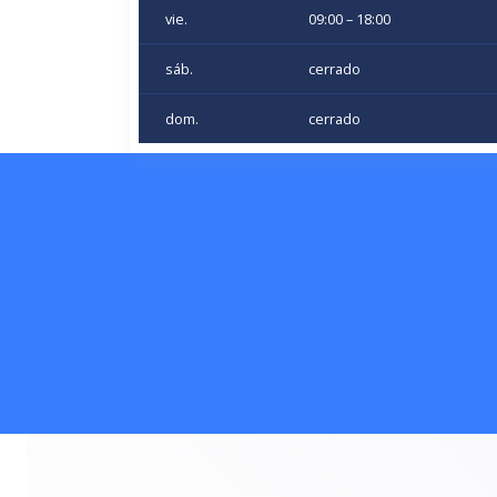
vie.
09:00 – 18:00
sáb.
cerrado
dom.
cerrado